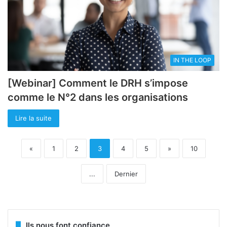
IN THE LOOP
[Webinar] Comment le DRH s’impose
comme le N°2 dans les organisations
Lire la suite
«
1
2
3
4
5
»
10
...
Dernier
Ils nous font confiance