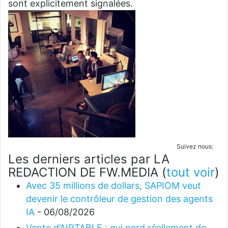
sont explicitement signalées.
Suivez nous:
Les derniers articles par LA
REDACTION DE FW.MEDIA
(
tout voir
)
Avec 35 millions de dollars, SAPIOM veut
devenir le contrôleur de gestion des agents
IA
- 06/08/2026
Vente d’AIRTABLE : qui perd réellement de