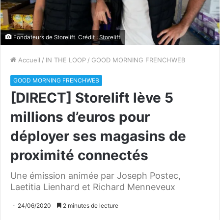
Fondateurs de Storelift. Crédit : Storelift
Accueil
/
IN THE LOOP
/
GOOD MORNING FRENCHWEB
GOOD MORNING FRENCHWEB
[DIRECT] Storelift lève 5
millions d’euros pour
déployer ses magasins de
proximité connectés
Une émission animée par Joseph Postec,
Laetitia Lienhard et Richard Menneveux
24/06/2020
2 minutes de lecture