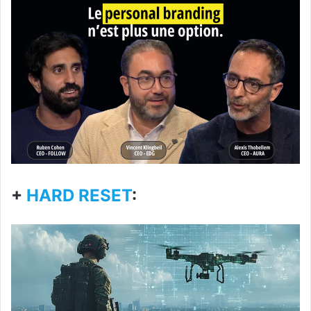
+
HARD RESET
: