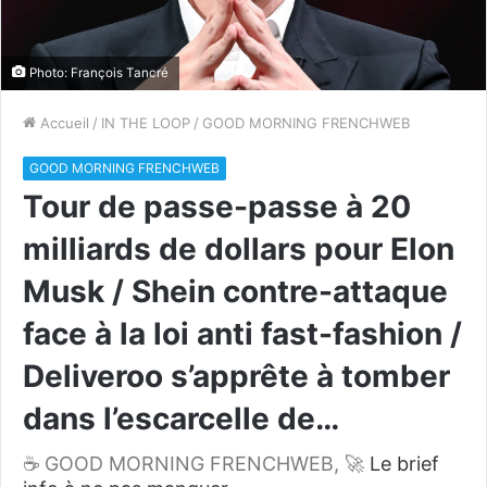
Photo: François Tancré
Accueil
/
IN THE LOOP
/
GOOD MORNING FRENCHWEB
GOOD MORNING FRENCHWEB
Tour de passe-passe à 20
milliards de dollars pour Elon
Musk / Shein contre-attaque
face à la loi anti fast-fashion /
Deliveroo s’apprête à tomber
dans l’escarcelle de…
☕ GOOD MORNING FRENCHWEB, 🚀
Le brief