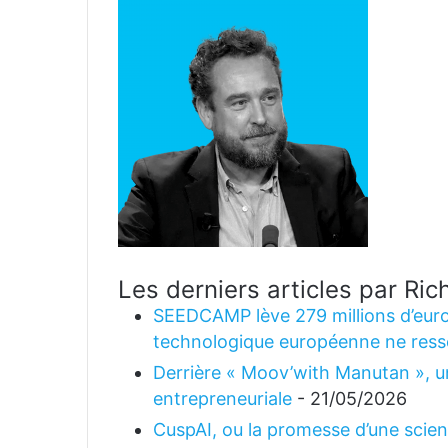
Les derniers articles par R
SEEDCAMP lève 279 millions d’euro
technologique européenne ne ress
Derrière « Moov’with Manutan », un
entrepreneuriale
- 21/05/2026
CuspAI, ou la promesse d’une science