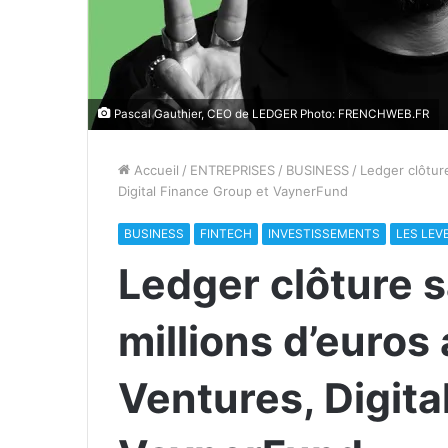
Pascal Gauthier, CEO de LEDGER Photo: FRENCHWEB.FR
Accueil
/
ENTREPRISES
/
BUSINESS
/
Ledger clôture
Digital Finance Group et VaynerFund
BUSINESS
FINTECH
INVESTISSEMENTS
LES LEV
Ledger clôture s
millions d’euros
Ventures, Digita