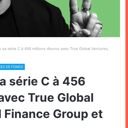
 sa série C à 456 millions d’euros avec True Global Ventures,
EES DE FONDS
a série C à 456
 avec True Global
l Finance Group et