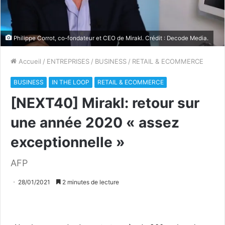
Philippe Corrot, co-fondateur et CEO de Mirakl. Crédit : Decode Media.
Accueil
/
ENTREPRISES
/
BUSINESS
/
RETAIL & ECOMMERCE
BUSINESS
IN THE LOOP
RETAIL & ECOMMERCE
[NEXT40] Mirakl: retour sur
une année 2020 « assez
exceptionnelle »
AFP
28/01/2021
2 minutes de lecture