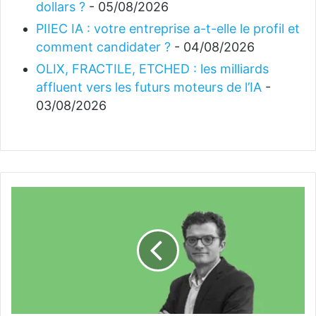
dollars ?
- 05/08/2026
PIIEC IA : votre entreprise a-t-elle le profil et
comment candidater ?
- 04/08/2026
OLIX, FRACTILE, ETCHED : les milliards
affluent vers les futurs moteurs de l’IA
-
03/08/2026