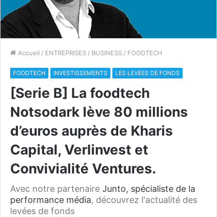
Accueil
/
ENTREPRISES
/
BUSINESS
/
FOODTECH
FOODTECH
INVESTISSEMENTS
LES LEVEES DE FONDS
[Serie B] La foodtech
Notsodark lève 80 millions
d’euros auprès de Kharis
Capital, Verlinvest et
Convivialité Ventures.
Avec notre partenaire
Junto, spécialiste de la
performance média
, découvrez l'actualité des
levées de fonds