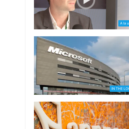
A la 
IN THE L