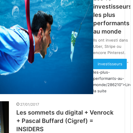
investisseurs
les plus
performants
au monde
Ils ont investi dans
Uber, Stripe ou
encore Pinterest.
-
investisseurs
les-plus-
performants-au-
monde/286210">Lire
la suite
27/01/2017
Les sommets du digital + Venrock
+ Pascal Buffard (Cigref) =
INSIDERS