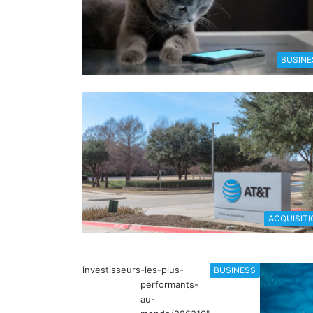
BUSINE
ACQUISITI
investisseurs
-les-plus-
BUSINESS
performants-
au-