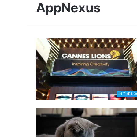
AppNexus
IN THE L