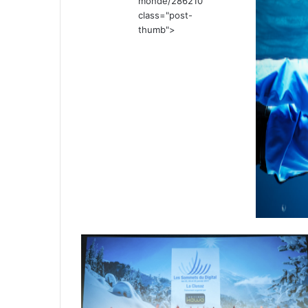
monde/286210"
class="post-
thumb">