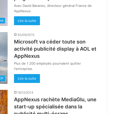
Avec David Baranes, directeur général France de
AppNexus.
Lire la suite
une
30/06/2015
Microsoft va céder toute son
activité publicité display à AOL et
AppNexus
Plus de 1 200 employés pourraient quitter
l'entreprise.
Lire la suite
OOP
19/12/2014
AppNexus rachète MediaGlu, une
start-up spécialisée dans la
publicité multi-écrans