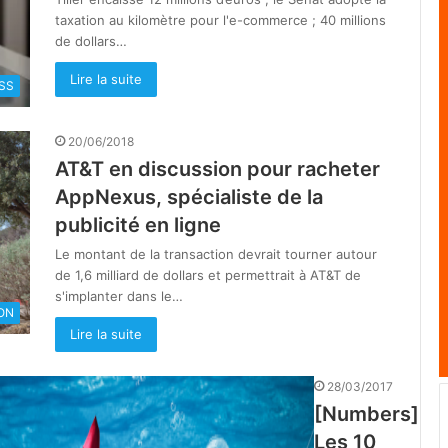
taxation au kilomètre pour l'e-commerce ; 40 millions
de dollars…
Lire la suite
SS
20/06/2018
AT&T en discussion pour racheter
AppNexus, spécialiste de la
publicité en ligne
Le montant de la transaction devrait tourner autour
de 1,6 milliard de dollars et permettrait à AT&T de
s'implanter dans le…
ON
Lire la suite
28/03/2017
[Numbers]
Les 10