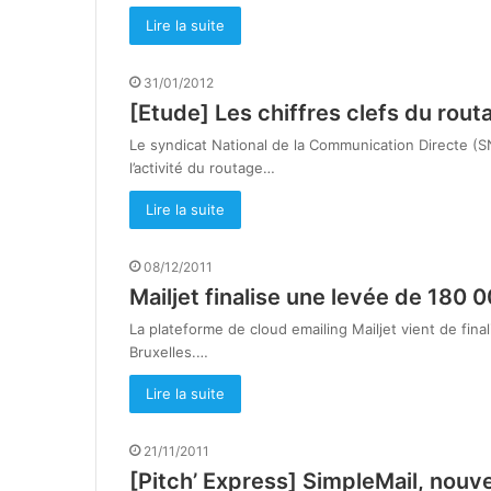
Lire la suite
31/01/2012
[Etude] Les chiffres clefs du rout
Le syndicat National de la Communication Directe (SN
l’activité du routage…
Lire la suite
08/12/2011
Mailjet finalise une levée de 180 
La plateforme de cloud emailing Mailjet vient de fin
Bruxelles.…
Lire la suite
21/11/2011
[Pitch’ Express] SimpleMail, nouve