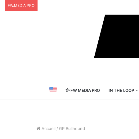
FW.MEDIA PRO
FW MEDIA PRO
IN THE LOOP
Accueil
/
GP Bullhound