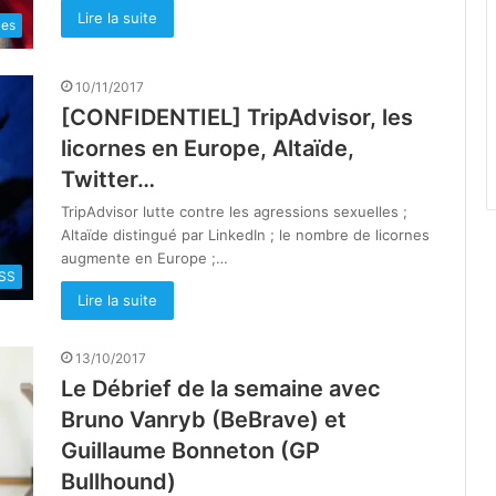
Lire la suite
les
10/11/2017
[CONFIDENTIEL] TripAdvisor, les
licornes en Europe, Altaïde,
Twitter…
TripAdvisor lutte contre les agressions sexuelles ;
Altaïde distingué par LinkedIn ; le nombre de licornes
augmente en Europe ;…
SS
Lire la suite
13/10/2017
Le Débrief de la semaine avec
Bruno Vanryb (BeBrave) et
Guillaume Bonneton (GP
Bullhound)