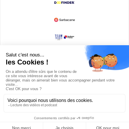
Devenir partenaire
© Copyright 2008 / 2026,
DECODE MEDIA, The Innovation Media
Company.
All Rights Reserved
Twitter
RSS