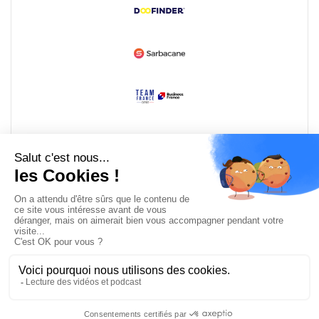
Devenir partenaire
© Copyright 2008 / 2026,
DECODE MEDIA, The Innovation Media
Company.
All Rights Reserved