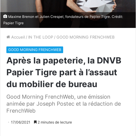
Maxime Brenon et Julien Crespel, fondateurs de Papier Tigre. Crédit:
Papier Tigre
Accueil
/
IN THE LOOP
/
GOOD MORNING FRENCHWEB
GOOD MORNING FRENCHWEB
Après la papeterie, la DNVB
Papier Tigre part à l’assaut
du mobilier de bureau
Good Morning FrenchWeb, une émission
animée par Joseph Postec et la rédaction de
FrenchWeb
17/06/2021
2 minutes de lecture