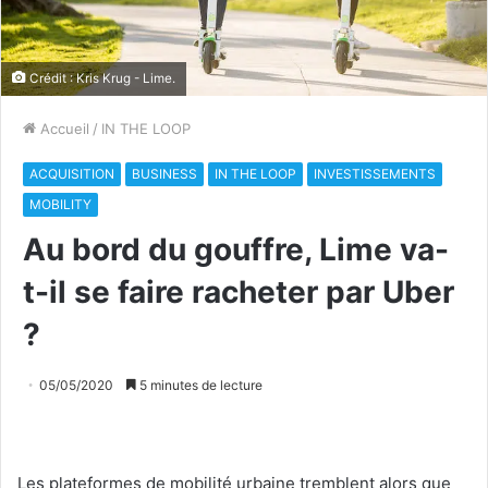
Crédit : Kris Krug - Lime.
Accueil
/
IN THE LOOP
ACQUISITION
BUSINESS
IN THE LOOP
INVESTISSEMENTS
MOBILITY
Au bord du gouffre, Lime va-
t-il se faire racheter par Uber
?
05/05/2020
5 minutes de lecture
Les plateformes de mobilité urbaine tremblent alors que