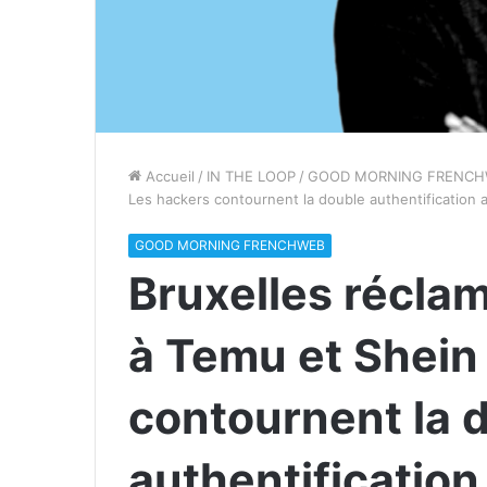
Accueil
/
IN THE LOOP
/
GOOD MORNING FRENCH
Les hackers contournent la double authentification a
GOOD MORNING FRENCHWEB
Bruxelles réclam
à Temu et Shein
contournent la 
authentification