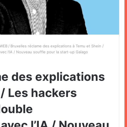
WEB
/
Bruxelles réclame des explications à Temu et Shein /
vec l’IA / Nouveau souffle pour la start-up Gaïago
e des explications
 / Les hackers
double
 avec l’IA / Nouveau