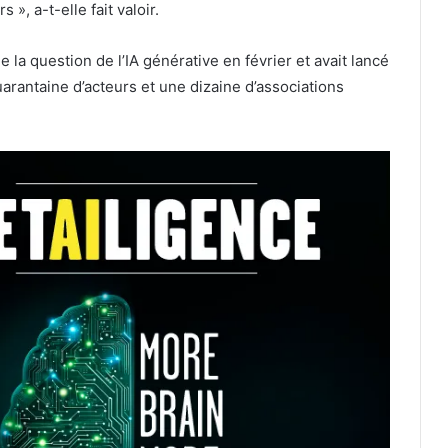
 », a-t-elle fait valoir.
e la question de l’IA générative en février et avait lancé
arantaine d’acteurs et une dizaine d’associations