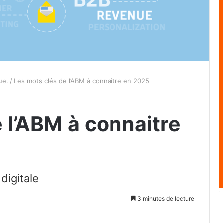
ue.
/
Les mots clés de l’ABM à connaitre en 2025
 l’ABM à connaitre
digitale
3 minutes de lecture