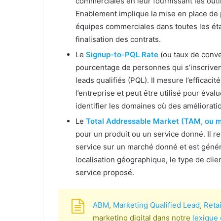
commerciales en leur fournissant les outi
Enablement implique la mise en place de 
équipes commerciales dans toutes les étap
finalisation des contrats.
Le
Signup-to-PQL Rate
(ou taux de conver
pourcentage de personnes qui s’inscriven
leads qualifiés (PQL). Il mesure l’efficaci
l’entreprise et peut être utilisé pour évalue
identifier les domaines où des améliorat
Le
Total Addressable Market (TAM, ou m
pour un produit ou un service donné. Il r
service sur un marché donné et est généra
localisation géographique, le type de clie
service proposé.
ABM
,
Marketing Qualified Lead
,
Reta
marketing digital dans notre
lexique 