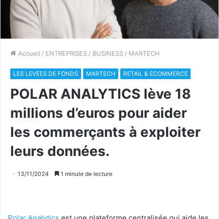
Accueil
/
ENTREPRISES
/
BUSINESS
/
MARTECH
LES LEVEES DE FONDS
MARTECH
RETAIL & ECOMMERCE
POLAR ANALYTICS lève 18
millions d’euros pour aider
les commerçants à exploiter
leurs données.
13/11/2024
1 minute de lecture
Polar Analytics
est une plateforme centralisée qui aide les