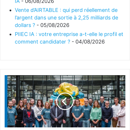
IA
- 06/08/2026
Vente d’AIRTABLE : qui perd réellement de
l’argent dans une sortie à 2,25 milliards de
dollars ?
- 05/08/2026
PIIEC IA : votre entreprise a-t-elle le profil et
comment candidater ?
- 04/08/2026