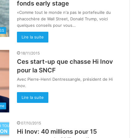
fonds early stage
«Comme tout le monde n'a pas le portefeuille du
phacochère de Wall Street, Donald Trump, voici
quelques conseils pour vous…
SS
Lire la suite
18/11/2015
Ces start-up que chasse Hi Inov
pour la SNCF
Avec Pierre-Henri Dentressangle, président de Hi
inov.
Lire la suite
une
07/10/2015
Hi Inov: 40 millions pour 15