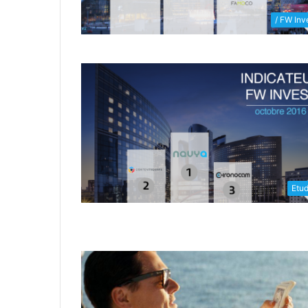
/ FW Inv
Etu