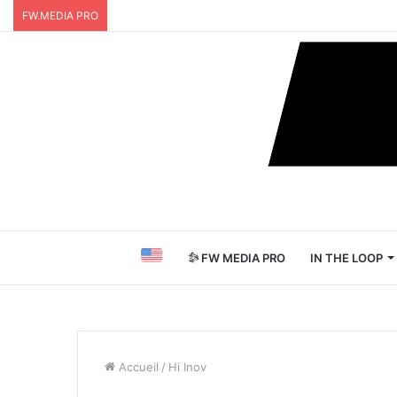
FW.MEDIA PRO
FW MEDIA PRO
IN THE LOOP
Accueil
/
Hi Inov