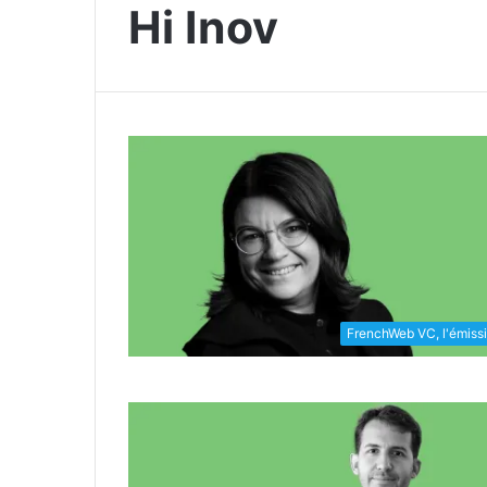
Hi Inov
FrenchWeb VC, l'émiss