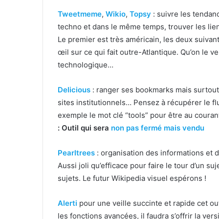
Tweetmeme
,
Wikio
,
Topsy
: suivre les tendanc
techno et dans le même temps, trouver les lie
Le premier est très américain, les deux suivants
œil sur ce qui fait outre-Atlantique. Qu’on le v
technologique…
Delicious
: ranger ses bookmarks mais surtout f
sites institutionnels… Pensez à récupérer le f
exemple le mot clé “tools” pour être au courant
: Outil qui sera
non pas fermé mais vendu
Pearltrees
: organisation des informations et 
Aussi joli qu’efficace pour faire le tour d’un su
sujets. Le futur Wikipedia visuel espérons !
Alerti
pour une veille succinte et rapide cet out
les fonctions avancées, il faudra s’offrir la 