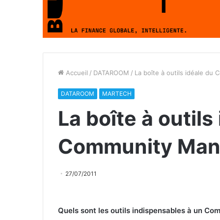
Accueil
/
DATAROOM
/
La boîte à outils idéale d
DATAROOM
MARTECH
La boîte à outils
Community Man
27/07/2011
Quels sont les outils indispensables à un Co