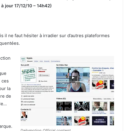
 à jour 17/12/10 – 14h42)
s il ne faut hésiter à irradier sur d’autres plateformes
équentées.
ction
ique
e ces
our la
ire de
ale…
arque.
Dailymotion Official content