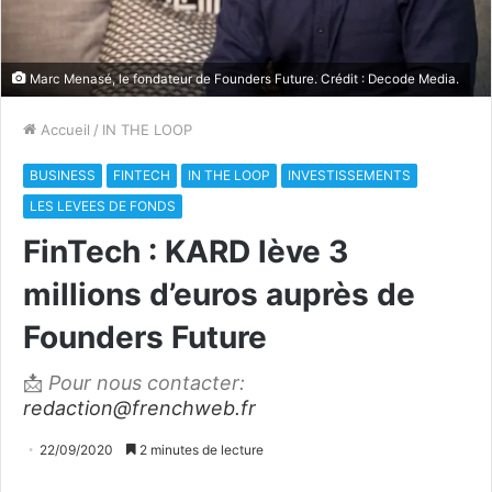
Marc Menasé, le fondateur de Founders Future. Crédit : Decode Media.
Accueil
/
IN THE LOOP
BUSINESS
FINTECH
IN THE LOOP
INVESTISSEMENTS
LES LEVEES DE FONDS
FinTech : KARD lève 3
millions d’euros auprès de
Founders Future
📩
Pour nous contacter:
redaction@frenchweb.fr
22/09/2020
2 minutes de lecture