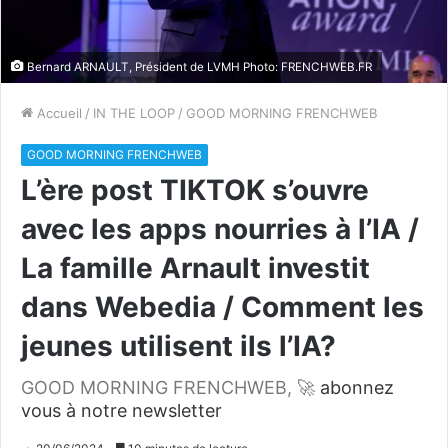
Bernard ARNAULT, Président de LVMH Photo: FRENCHWEB.FR
Accueil
/
IN THE LOOP
/
GOOD MORNING FRENCHWEB
GOOD MORNING FRENCHWEB
L’ère post TIKTOK s’ouvre
avec les apps nourries à l’IA /
La famille Arnault investit
dans Webedia / Comment les
jeunes utilisent ils l’IA?
GOOD MORNING FRENCHWEB, 🚀
abonnez
vous à notre newsletter