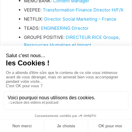
MEMO BANK:
Content Manager
VEEPEE:
Transformation Finance Director H/F/X
NETFLIX:
Director Social Marketing – France
TEADS:
ENGINEERING Director
GROUPE POSITIVE:
DIRECTEUR.RICE Groupe,
Ressources Humaines et Impact
LONGCHAMP:
Global media director H/F
ACCOR:
Product Director E-Commerce Discover
F/H/X
RAKUTEN ADVERTISING:
Director, Partner
Management EMEA
PAYFIT:
Global Director of Brand &
Communications
💡 Retrouvez toutes offres d’emplois sur notre jobboard