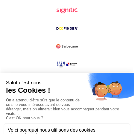
Devenir partenaire
© Copyright 2008 / 2026,
DECODE MEDIA, The Innovation Media