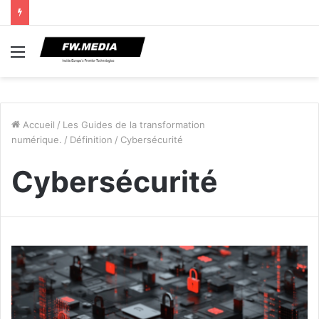
Menu
Accueil
/
Les Guides de la transformation
numérique.
/
Définition
/
Cybersécurité
Cybersécurité