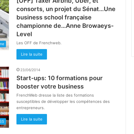
[OFF] Taxer Airbnb, Uber, et
consorts, un projet du Sénat…Une
business school française
championne de…Anne Browaeys-
Level
Les OFF de Frenchweb.
une
Lire la suite
23/06/2014
Start-ups: 10 formations pour
booster votre business
FrenchWeb dresse la liste des formations
susceptibles de développer les compétences des
entrepreneurs.
Lire la suite
SS