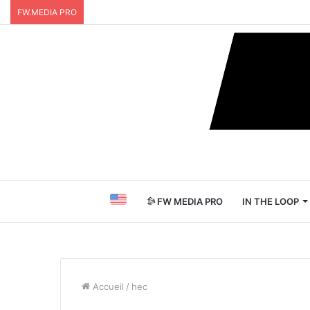
FW.MEDIA PRO
FW MEDIA PRO
IN THE LOOP
Accueil
/
hec