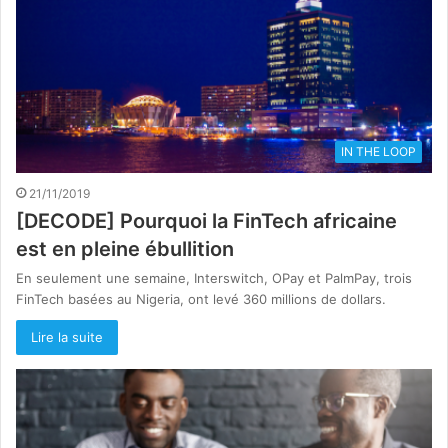
IN THE LOOP
21/11/2019
[DECODE] Pourquoi la FinTech africaine
est en pleine ébullition
En seulement une semaine, Interswitch, OPay et PalmPay, trois
FinTech basées au Nigeria, ont levé 360 millions de dollars.
Lire la suite