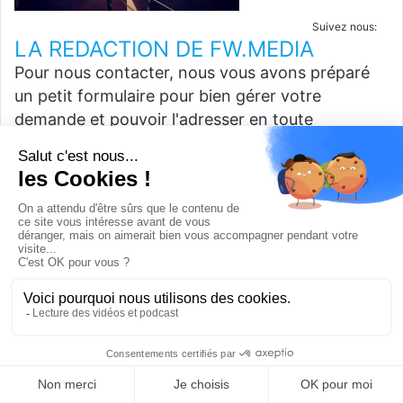
Suivez nous:
LA REDACTION DE FW.MEDIA
Pour nous contacter, nous vous avons préparé
un petit formulaire pour bien gérer votre
demande et pouvoir l'adresser en toute
confidentialité.
Cliquez ici pour y accéder
Notre politique éditoriale concernant
l'intelligence artificielle
Les analyses et articles sont rédigées par des
journalistes.
L'IA peut être utilisée comme outil d'assistance
(traduction, synthèse, recherche documentaire
ou amélioration stylistique).
Les faits, chiffres et analyses sont
systématiquement vérifiés et validés par la