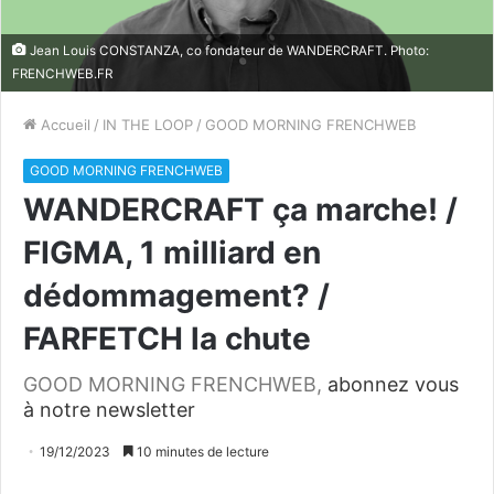
Jean Louis CONSTANZA, co fondateur de WANDERCRAFT. Photo:
FRENCHWEB.FR
Accueil
/
IN THE LOOP
/
GOOD MORNING FRENCHWEB
GOOD MORNING FRENCHWEB
WANDERCRAFT ça marche! /
FIGMA, 1 milliard en
dédommagement? /
FARFETCH la chute
GOOD MORNING FRENCHWEB,
abonnez vous
à notre newsletter
19/12/2023
10 minutes de lecture