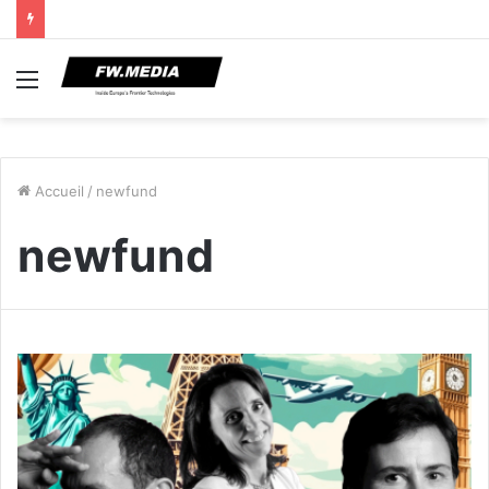
Menu
Accueil
/
newfund
newfund