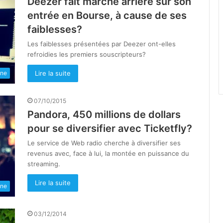
Deezer fait marche arrière sur son
entrée en Bourse, à cause de ses
faiblesses?
Les faiblesses présentées par Deezer ont-elles
refroidies les premiers souscripteurs?
Lire la suite
une
07/10/2015
Pandora, 450 millions de dollars
pour se diversifier avec Ticketfly?
Le service de Web radio cherche à diversifier ses
revenus avec, face à lui, la montée en puissance du
streaming.
Lire la suite
une
03/12/2014