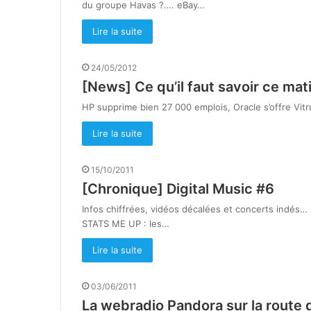
du groupe Havas ?…. eBay…
Lire la suite
24/05/2012
[News] Ce qu’il faut savoir ce mat
HP supprime bien 27 000 emplois, Oracle s’offre Vi
Lire la suite
15/10/2011
[Chronique] Digital Music #6
Infos chiffrées, vidéos décalées et concerts indés
STATS ME UP : les…
Lire la suite
03/06/2011
La webradio Pandora sur la route d’