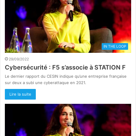
IN THE LOOP
29/09/2022
Cybersécurité : F5 s’associe à STATION F
Le dernier rapport du CESIN indique qu’une entreprise française
sur deux a subi une cyberattaque en 2021.
Lire la suite