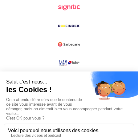
Devenir partenaire
© Copyright 2008 / 2026,
DECODE MEDIA, The Innovation Media
Company.
All Rights Reserved