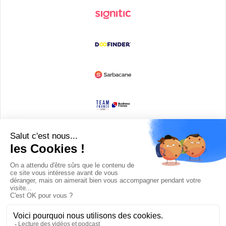
Devenir partenaire
© Copyright 2008 / 2026,
DECODE MEDIA, The Innovation Media