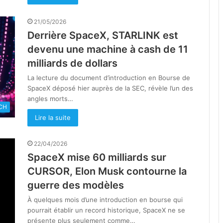
21/05/2026
Derrière SpaceX, STARLINK est
devenu une machine à cash de 11
milliards de dollars
La lecture du document d’introduction en Bourse de
SpaceX déposé hier auprès de la SEC, révèle l’un des
angles morts…
CH
Lire la suite
22/04/2026
SpaceX mise 60 milliards sur
CURSOR, Elon Musk contourne la
guerre des modèles
À quelques mois d’une introduction en bourse qui
pourrait établir un record historique, SpaceX ne se
présente plus seulement comme…