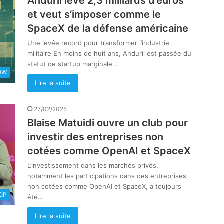
Anduril lève 2,3 milliards d’euros
et veut s’imposer comme le
SpaceX de la défense américaine
Une levée record pour transformer l’industrie
militaire En moins de huit ans, Anduril est passée du
statut de startup marginale…
OW
Lire la suite
27/02/2025
Blaise Matuidi ouvre un club pour
investir des entreprises non
cotées comme OpenAI et SpaceX
L’investissement dans les marchés privés,
notamment les participations dans des entreprises
non cotées comme OpenAI et SpaceX, a toujours
OOP
été…
Lire la suite