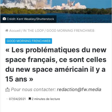
Crédit: Kent Weakley/Shutterstock
Accueil
/
IN THE LOOP
/
GOOD MORNING FRENCHWEB
GOOD MORNING FRENCHWEB
« Les problématiques du new
space français, ce sont celles
du new space américain il y a
15 ans »
📩
Pour nous contacter:
redaction@fw.media
07/04/2021
2 minutes de lecture