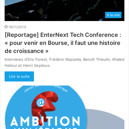
A la une
18/11/2014
[Reportage] EnterNext Tech Conference :
« pour venir en Bourse, il faut une histoire
de croissance »
Interviews d'Eric Forest, Frédéric Mazzella, Benoît Thieulin, Khaled
Helioui et Henri Seydoux.
Lire la suite