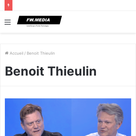
Menu
Accueil
/
Benoit Thieulin
Benoit Thieulin