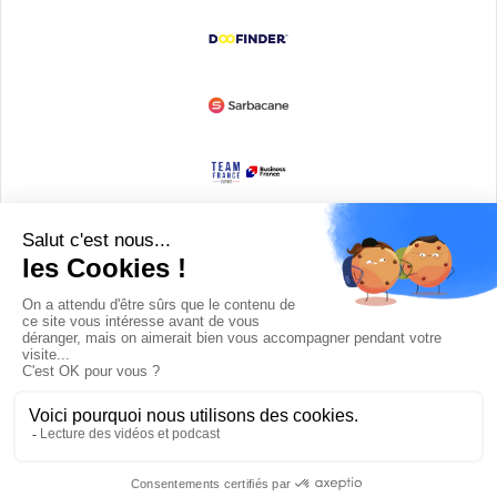
Devenir partenaire
© Copyright 2008 / 2026,
DECODE MEDIA, The Innovation Media
Company.
All Rights Reserved
Twitter
RSS