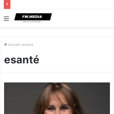
Menu
Accueil
/
esanté
esanté