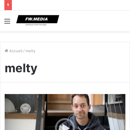
Menu
Accueil
/
melty
melty