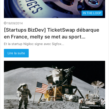
IN THE LOOP
19/09/2014
[Startups BizDev] TicketSwap débarque
en France, melty se met au sport…
Et la startup Nigiloc signe avec Sigfox...
Lire la suite