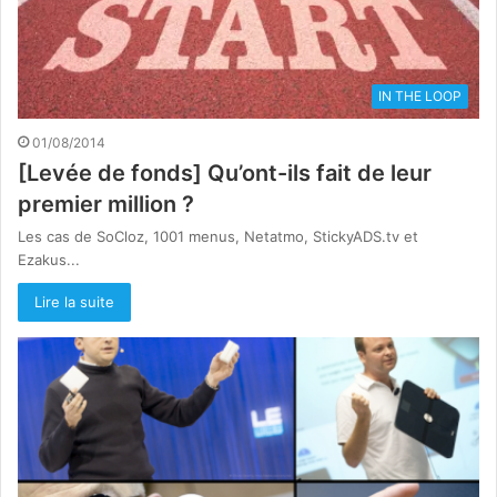
IN THE LOOP
01/08/2014
[Levée de fonds] Qu’ont-ils fait de leur
premier million ?
Les cas de SoCloz, 1001 menus, Netatmo, StickyADS.tv et
Ezakus...
Lire la suite