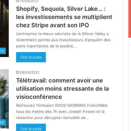
15/06/2021
Shopify, Sequoia, Silver Lake… :
les investissements se multiplient
chez Stripe avant son IPO
L’entreprise la mieux valorisée de la Silicon Valley a
récemment permis aux investisseurs d'acquérir des
parts importantes de la société…
CH
Lire la suite
06/04/2021
Télétravail: comment avoir une
utilisation moins stressante de la
visioconférence
Retrouvez l'émission GOOD MORNING FrenchWeb
tous les matins dès 7h avec Joseph Postec et la
rédaction pour décrypter l’actualité de…
EB
Lire la suite