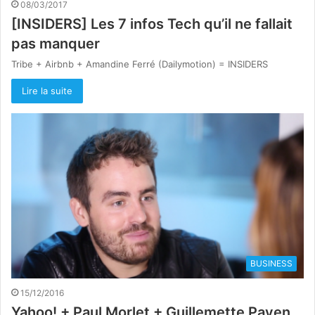
08/03/2017
[INSIDERS] Les 7 infos Tech qu’il ne fallait
pas manquer
Tribe + Airbnb + Amandine Ferré (Dailymotion) = INSIDERS
Lire la suite
BUSINESS
15/12/2016
Yahoo! + Paul Morlet + Guillemette Payen