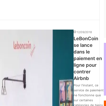
12/09/2018
LeBonCoin
se lance
dans le
paiement en
ligne pour
contrer
Airbnb
Pour l'instant, ce
service de paiement
ne fonctionne que
sur certaines
catégories de biens