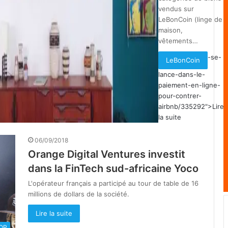
vendus sur
LeBonCoin (linge de
maison,
vêtements…
-se-
LeBonCoin
lance-dans-le-
paiement-en-ligne-
pour-contrer-
airbnb/335292">Lire
la suite
06/09/2018
Orange Digital Ventures investit
dans la FinTech sud-africaine Yoco
L'opérateur français a participé au tour de table de 16
millions de dollars de la société.
Lire la suite
OOP