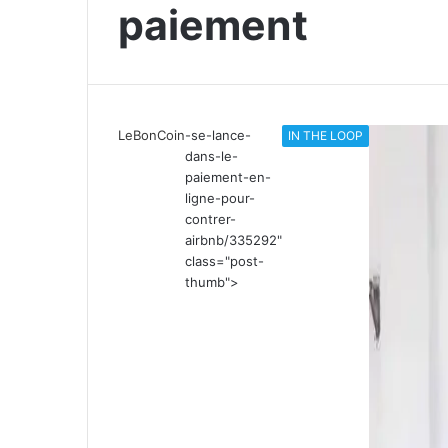
paiement
LeBonCoin
-se-lance-
IN THE LOOP
dans-le-
paiement-en-
ligne-pour-
contrer-
airbnb/335292"
class="post-
thumb">