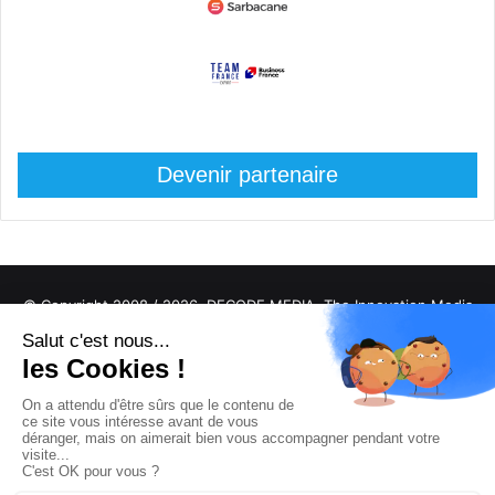
Devenir partenaire
© Copyright 2008 / 2026,
DECODE MEDIA, The Innovation Media
Company.
All Rights Reserved
Twitter
RSS