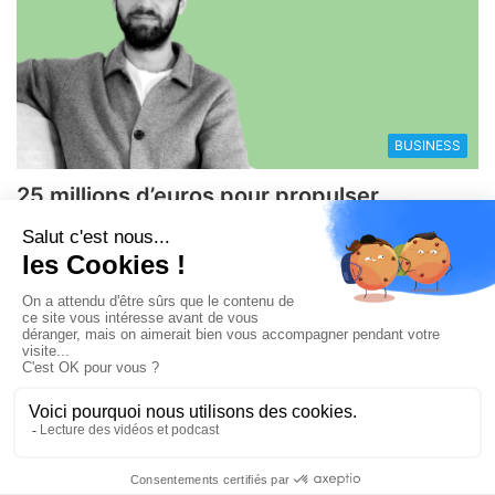
BUSINESS
25 millions d’euros pour propulser
WORLDIA, la scale-up française qui
réinvente les voyages sur mesure
© Copyright 2008 / 2026,
DECODE MEDIA, The Innovation Media
Company.
All Rights Reserved
Twitter
RSS