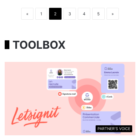
«
1
2
3
4
5
»
TOOLBOX
PARTNER'S VOICE