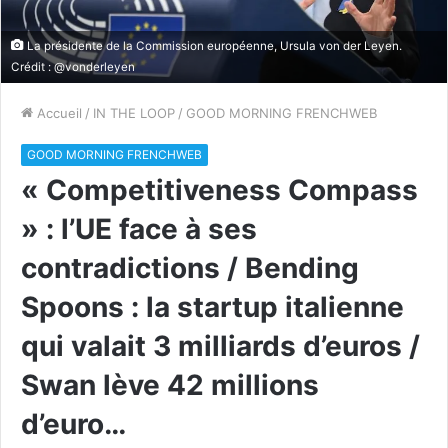
La présidente de la Commission européenne, Ursula von der Leyen.
Crédit : @vonderleyen
Accueil
/
IN THE LOOP
/
GOOD MORNING FRENCHWEB
GOOD MORNING FRENCHWEB
« Competitiveness Compass
» : l’UE face à ses
contradictions / Bending
Spoons : la startup italienne
qui valait 3 milliards d’euros /
Swan lève 42 millions
d’euro…